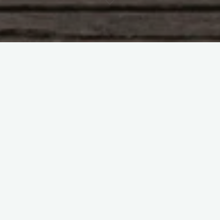
Dra Mayela Vargas
“Dra Mayela Vargas” es nuestro canal de YouTube, donde se
habla sobre diversos temas de la psicología y la salud mental.
Aquí te invitamos a explorar el fascinante mundo de la mente
humana. Desde conceptos fundamentales hasta consejos
prácticos para mejorar tu bienestar emocional, nuestro
objetivo es brindarte contenido accesible y valioso que te
ayude a comprenderte mejor a ti mismo y a los que te
rodean. No olvides suscribirte y formar parte de esta
comunidad apasionada por el conocimiento y el crecimiento
personal.