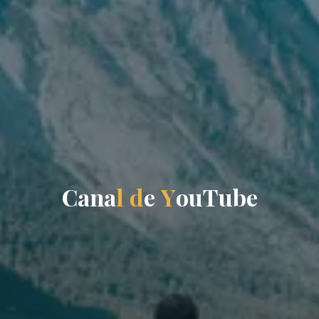
C
a
n
a
l
d
e
Y
o
u
T
u
b
e